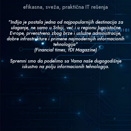
efikasna, sveža, praktična IT rešenja
"Inđija je postala jedna od najpopularnijih destinacija za
ulaganje, ne samo u Srbiji, već i u regionu Jugoistočne
Evrope, prvenstveno zbog brze i uslužne administracije,
dobre infrastrukture i primene najmodernijih informacionih
tehnologija"
(Financial times, fDI Magazine)
Spremni smo da podelimo sa Vama naše dugogodišnje
iskustvo na polju informacionih tehnologija.