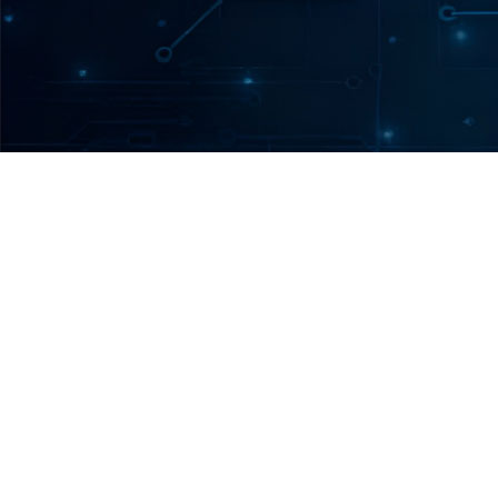
KO SMO MI?
Inđija, kao jedna od najrazvijenijih opština u
Srbiji, veliki deo svog napretka duguje
upravo ulaganju u informacione tehnologije.
Razvoj inovativnih softvera poput Sistema48
ili Elektronskih sednica unapredio je rad